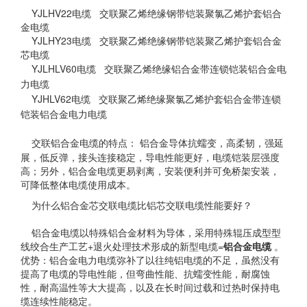
YJLHV22电缆 交联聚乙烯绝缘钢带铠装聚氯乙烯护套铝合
金电缆
YJLHY23电缆 交联聚乙烯绝缘钢带铠装聚乙烯护套铝合金
芯电缆
YJLH
LV60
电缆
交联聚乙烯绝缘铝合金带连锁铠装铝合金电
力电缆
YJHLV62
电缆
交联聚乙烯绝缘聚氯乙烯护套铝合金带连锁
铠装铝合金电力电缆
交联铝合金电缆的特点：
铝合金导体抗蠕变，高柔韧，强延
展，低反弹，接头连接稳定，导电性能更好，电缆铠装层强度
高；另外，铝合金电缆更易剥离，安装便利并可免桥架安装，
可降低整体电缆使用成本。
为什么铝合金芯交联电缆比铝芯交联电缆性能要好？
铝合金电缆以特殊铝合金材料为导体，采用特殊辊压成型型
线绞合生产工艺+退火处理技术形成的新型电缆=
铝合金电缆
。
优势：铝合金电力电缆弥补了以往纯铝电缆的不足，虽然没有
提高了电缆的导电性能，但弯曲性能、抗蠕变性能，耐腐蚀
性，耐高温性等大大提高，以及在长时间过载和过热时保持电
缆连续性能稳定。