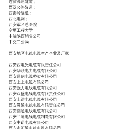
连霍高速隧道；
西汉公路隧道；
西秦岭隧道；
西北电网；
西安军区总医院
空军工程大学
中油陕西销售公司
中交二公局
西安地区电线电缆生产企业及厂家
西安西电光电缆有限责任公司
西安华联电力电缆有限公司
西安昌信电缆桥架有限公司
西安上上电缆有限公司
西安强力电线电缆有限公司
西安双盛电线电缆有限责任公司
西安上进电线电缆有限公司
西安灵通电线电缆有限责任公司
西安燕通电线电缆有限公司
西安兰迪电线电缆制造有限公司
西安中诺电缆有限公司
西安市汇通电线电缆有限公司