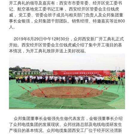
开工典礼的领导及嘉宾有：西安市市委常委、经开区党工委书
记、航空基地党工委书记王琳， 西安经开区管委会主任钱虎
威， 党工委、管委会班子成员与相关部门负责人及众邦集团董
事长金银强，众邦集团干部团队、销售经理、特邀嘉宾等近800
人。
2019年6月29日中午12时30分，众邦西安新厂开工典礼正式
开始。西安经开区管委会主任钱虎威介绍了集中开工项目的基
本情况，为开工典礼致辞并送上美好祝福。
众邦集团董事长金银强先生做代表发言，金银强董事长介绍
了众邦电缆集团的发展现状、众邦丝路总部及电线电缆研发生
产项目的基本情况。众邦电缆集团西安工厂位于经开区泾渭新