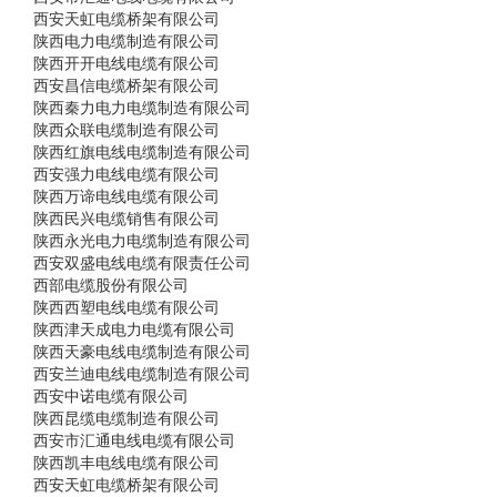
西安天虹电缆桥架有限公司
陕西电力电缆制造有限公司
陕西开开电线电缆有限公司
西安昌信电缆桥架有限公司
陕西秦力电力电缆制造有限公司
陕西众联电缆制造有限公司
陕西红旗电线电缆制造有限公司
西安强力电线电缆有限公司
陕西万谛电线电缆有限公司
陕西民兴电缆销售有限公司
陕西永光电力电缆制造有限公司
西安双盛电线电缆有限责任公司
西部电缆股份有限公司
陕西西塑电线电缆有限公司
陕西津天成电力电缆有限公司
陕西天豪电线电缆制造有限公司
西安兰迪电线电缆制造有限公司
西安中诺电缆有限公司
陕西昆缆电缆制造有限公司
西安市汇通电线电缆有限公司
陕西凯丰电线电缆有限公司
西安天虹电缆桥架有限公司