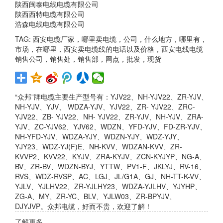
陕西闽泰电线电缆有限公司
陕西西特电缆有限公司
浩森电线电缆有限公司
TAG: 西安电缆厂家，哪里卖电缆，公司，什么地方，哪里有，
市场，在哪里，西安卖电缆线的电话以及价格，西安电线电缆
销售公司，销售处，销售部，网点，批发，现货
“众邦”牌电缆主要生产型号有：YJV22、NH-YJV22、ZR-YJV、
NH-YJV、YJV、 WDZA-YJV、YJV22、ZR- YJV22、ZRC-
YJV22、ZB- YJV22、NH- YJV22、ZR-YJV、NH-YJV、ZRA-
YJV、ZC-YJV62、YJV62、WDZN、YFD-YJV、FD-ZR-YJV、
NH-YFD-YJV、WDZA-YJY、WDZN-YJY、WDZ-YJY、
YJY23、WDZ-YJ(F)E、NH-KVV、WDZAN-KVV、ZR-
KVVP2、KVV22、KYJV、ZRA-KYJV、ZCN-KYJYP、NG-A、
BV、ZR-BV、WDZN-BYJ、YTTW、PV1-F、JKLYJ、RV-16、
RVS、WDZ-RVSP、AC、LGJ、JL/G1A、GJ、NH-TT-K-VV、
YJLV、YJLHV22、ZR-YJLHY23、WDZA-YJLHV、YJYHP、
ZG-A、MY、ZR-YC、BLV、YJLW03、ZR-BPYJV、
DJYJVP。众邦电缆，好而不贵，欢迎了解！
了解更多