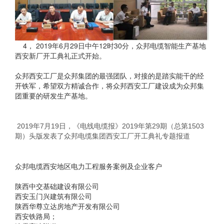
4， 2019年6月29日中午12时30分，众邦电缆智能生产基地
西安新厂开工典礼正式开始。
众邦西安工厂是众邦集团的最强团队，对接的是踏实能干的经
开铁军，希望双方精诚合作，将众邦西安工厂建设成为众邦集
团重要的研发生产基地。
2019年7月19日，《电线电缆报》2019年第29期（总第1503
期）头版发表了众邦电缆集团西安工厂开工典礼专题报道
众邦电缆西安地区电力工程服务案例及企业客户
陕西中交基础建设有限公司
西安玉门兴建筑有限公司
陕西华尊立达房地产开发有限公司
西安铁路局；