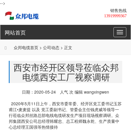
-->
销售热线
13919999367
网站首页
Toggl
naviga
众邦电缆
首页 >
公司动态
> 正文
西安市经开区领导莅临众邦
电缆西安工厂视察调研
日期：2020-05-24 人气
次 编辑 wangxingwen
2020年5月11日上午，西安市委常委、经开区党工委书记玉苏
甫江•麦麦提 以及 党工委副书记、管委会主任钱虎威等领导一
行莅临众邦丝路总部电线电缆研发生产项目现场视察调研。众
邦集团西安公司总经理韩耀忠、总工程师魏永乾、生产质量中
心总经理王国强等热情接待