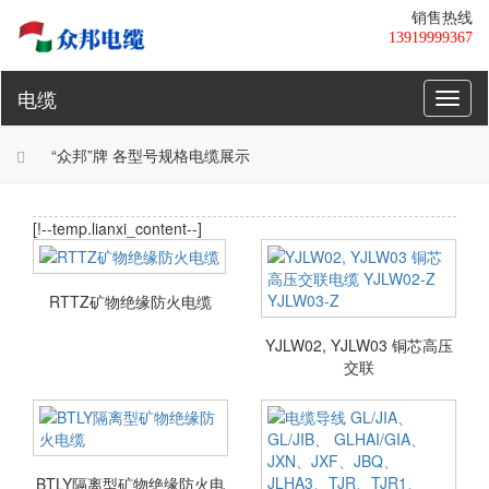
销售热线
13919999367
电缆
Toggl
naviga
“众邦”牌 各型号规格电缆展示
[!--temp.lianxi_content--]
RTTZ矿物绝缘防火电缆
YJLW02, YJLW03 铜芯高压
交联
BTLY隔离型矿物绝缘防火电