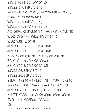
YJV-3*70+1*35 KVV-5*1.5
YJV22-8.7/15KV-3*240
YJY23-10KV-3*120、YJY23-10KV-3*120、
ZCN-KYJYP2-23-14*1.5
YJV22-8.7/10KV-3*95、
YJV22-0.6/1KV-4*50+1*25
AC10KV,JKLGYJ,95/15、AC1KV,JKLYJ,150
WDZ-BYJ(F)-4 WDZ-RVSP-2*1.5、
WDZ-YJ(F)E-5*16
JL/G1A,95/20、JL/G1A,50/8
JL/G1A,95/15、JL/G1A,50/8
ZAN-KVVP-2*0.75、ZR-KVVP-2*0.75
ZB-YJV22-8.7/15KV-3*240、
ZB-YJV22-8.7/15KV-3*185
YJV22-26/35KV-3*240、
YJV22-26/35KV-3*300
YJLV—4×240＋1×120、NH—YJV—3×240
＋2×120、WDZN—YJV—3×120＋2×70
JL/G1A,70/10，95/15、GJ-50，80
NH-TT-K-VV22-0.6/1KV 3*50+2*25+4*2.5
BVR、NH-KVVP22、YJV22
LGJ