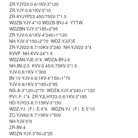
ZR-YJY23-0.6/1KV-3*120
ZR-YJY-0.6/1KV-5*10
ZR-KYJYP23-450/750V-7*1.5
WDZB-YJY-4*10 WDZB-BYJ-4 YTTW
WDZBN-YJY-3*185+2*95
ZR-YJV-0.6/1KV-4*240+1*120
NH-YJV-3*150+2*70 WDZ-YJ(F)E
ZR-YJV22-8.7/10KV-3*240 NH-YJV22-3*4
KVVP NH-KVV-24*1.5
WDZAN-YJE-5*4 WDZA-BYJ-6
NH-BV-2.5 KVV-0.45/0.75KV-3*1.5
YJV-0.6/1KV-1*300
BV-10 YJV-0.6/1KV-4*150+1*70
YJV-0.6/1KV-3*185+2*95
NG-A-3*120+2*70 WDZA-YJY-4*240+1*120
PV1-F-1*4 ZR-YJLHY23-0.6/1KV-3*185
HD-YJY23-8.7/15KV-3*150
WDZ-YJ（F）E-5*6 WDZN-YJ（F）E-5*10
ZC-YJV62-8.7/15KV-1*500
NH-YJV-5*6
ZR-BV-4
WDZN-YJY-3*50+2*25