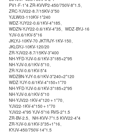
PV1-F-1*4 ZR-KVVP2-450/750V-8*1.5、
ZRC-YJV22-8.7/15KV-3*50
YJLW03-110KV-1*240
WDZ-YJY22-0.6/1KV-4*185、
WDZN-YJY22-0.6/1KV-4*35、WDZ-BYJ-16
YJV-0.6/1KV-5*16
JKLYJ-10KV-70 JKTRJY-1KV-150、
JKLGYJ-10KV-120/20
ZR-YJV22-8.7/15KV-3*400
NH-YFD-YJV-0.6/1KV-3*185+2*95
NH-YJV-0.6/1KV-5*10、
ZR-YJV-0.6/1KV-5*4
WDZBN-YJY-0.6/1KV-3*240+2*120
WDZ-YJY-0.6/1KV-4*150+1*70
NH-YFD-YJV-0.6/1KV-3*185+2*95
NH-YJV-0.6/1KV-5*10
NH-YJV22-1KV-4*120＋1*70、
YJV22-1KV-4*150＋1*70
YJV22-4*95 YJV-5*16 RVS-2*1.5
ZR-BV-2.5、NH-KVV-7*1.5 KVV22-4*4
ZR-YJV-0.6/1KV-3*35+1*16、
KYJV-450/750V-14*1.5