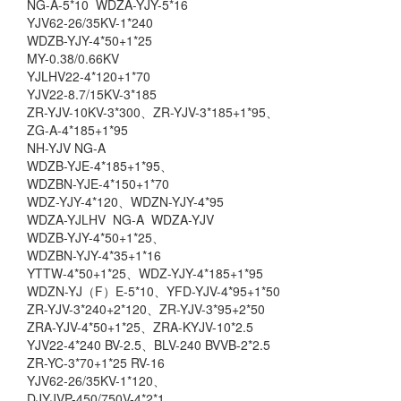
NG-A-5*10 WDZA-YJY-5*16
YJV62-26/35KV-1*240
WDZB-YJY-4*50+1*25
MY-0.38/0.66KV
YJLHV22-4*120+1*70
YJV22-8.7/15KV-3*185
ZR-YJV-10KV-3*300、ZR-YJV-3*185+1*95、
ZG-A-4*185+1*95
NH-YJV NG-A
WDZB-YJE-4*185+1*95、
WDZBN-YJE-4*150+1*70
WDZ-YJY-4*120、WDZN-YJY-4*95
WDZA-YJLHV NG-A WDZA-YJV
WDZB-YJY-4*50+1*25、
WDZBN-YJY-4*35+1*16
YTTW-4*50+1*25、WDZ-YJY-4*185+1*95
WDZN-YJ（F）E-5*10、YFD-YJV-4*95+1*50
ZR-YJV-3*240+2*120、ZR-YJV-3*95+2*50
ZRA-YJV-4*50+1*25、ZRA-KYJV-10*2.5
YJV22-4*240 BV-2.5、BLV-240 BVVB-2*2.5
ZR-YC-3*70+1*25 RV-16
YJV62-26/35KV-1*120、
DJYJVP-450/750V-4*2*1